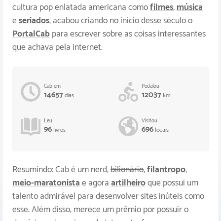
cultura pop enlatada americana como
filmes
,
música
e
seriados
, acabou criando no início desse século o
PortalCab
para escrever sobre as coisas interessantes
que achava pela internet.
Cab em
Pedalou
14657
12037
dias
km
Leu
Visitou
96
696
livros
locais
Resumindo: Cab é um nerd,
bilionário
,
filantropo
,
meio-maratonista
e agora
artilheiro
que possui um
talento admirável para desenvolver sites inúteis como
esse. Além disso, merece um prêmio por possuir o