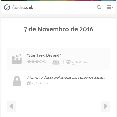
Busca
/pedro
.cab
7 de Novembro de 2016
“
Star Trek: Beyond
”
07
/
11
/
às 15:10
3/5 estrelas
Momento disponível apenas para usuários logados, foi mal.
07
/
11
/
às 21:00