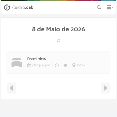
Busca
/pedro
.cab
8 de Maio de 2026
🙄
Dormi
7h16
08
/
05
/
às 5:06
Cafofo