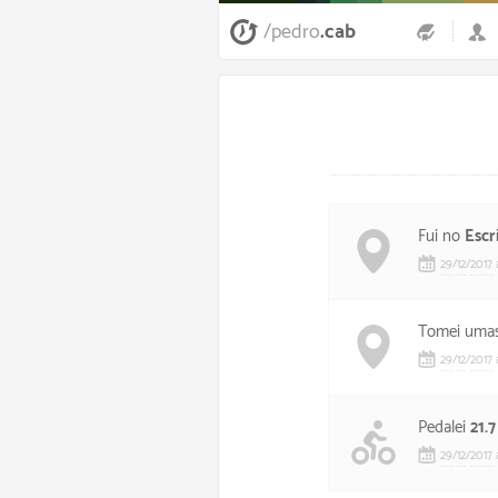
/pedro
.cab
Fui no
Escr
29
/
12
/
2017
Tomei umas
29
/
12
/
2017
Pedalei
21.
29
/
12
/
2017