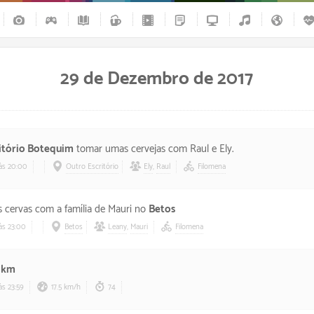
29 de Dezembro de 2017
itório Botequim
tomar umas cervejas com Raul e Ely.
às 20:00
Outro Escritório
Ely
,
Raul
Filomena
 cervas com a família de Mauri no
Betos
às 23:00
Betos
Leany
,
Mauri
Filomena
7 km
às 23:59
17.5 km/h
74