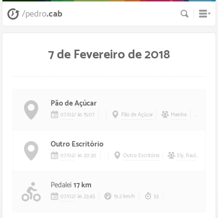
Busca
/pedro
.cab
7 de Fevereiro de 2018
Pão de Açúcar
07
/
02
/
às 15:07
Pão de Açúcar
Mainha
Jabú
Outro Escritório
07
/
02
/
às 20:30
Outro Escritório
Ely
,
Raul
F
Pedalei
17 km
07
/
02
/
às 23:45
19.2 km/h
53