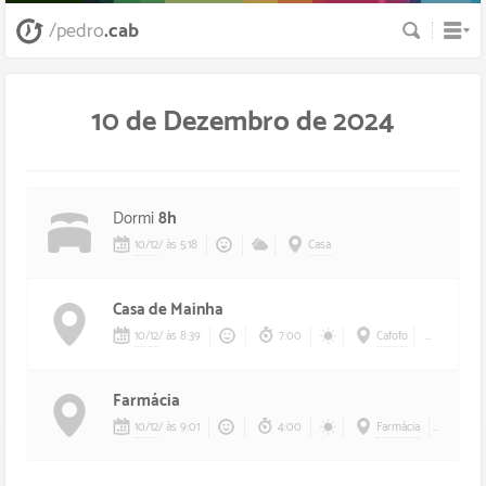
Busca
/pedro
.cab
10 de Dezembro de 2024
Dormi
8h
10
/
12
/
às 5:18
Casa
Casa de Mainha
10
/
12
/
às 8:39
7:00
Cafofo
Mainha
Farmácia
10
/
12
/
às 9:01
4:00
Farmácia
A pé