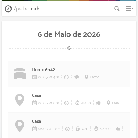
Busca
/pedro
.cab
6 de Maio de 2026
🙄
Dormi
6h42
06
/
05
/
às 4:01
Cafofo
Casa
06
/
05
/
às 8:01
4:51:00
Casa
Aurél
Casa
06
/
05
/
às 13:59
4.2L
8:29:00
Cas