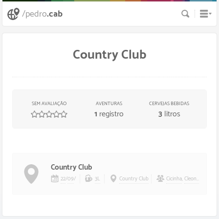
Busca
/pedro
.cab
Country Club
SEM AVALIAÇÃO
AVENTURAS
CERVEJAS BEBIDAS
1
registro
3
litros
/
5
estrelas
Country Club
22
/
09
/
3L
Country Club
Cicinha
,
Cleoncio
,
Evyn