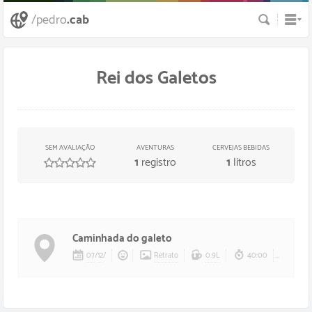
Busca
/pedro
.cab
Rei dos Galetos
SEM AVALIAÇÃO
AVENTURAS
CERVEJAS BEBIDAS
1
registro
1
litros
/
5
estrelas
Caminhada do galeto
07
/
12
/
Retrato
0.9L
40:00