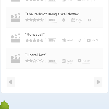
35/5 estrelas
“
The Perks of Being a Wallflower
”
16
/
12
/
Netflix
45/5 estrelas
“
Moneyball
”
19
/
12
/
Netflix
45/5 estrelas
“
Liberal Arts
”
27
/
12
/
Netflix
2/5 estrelas