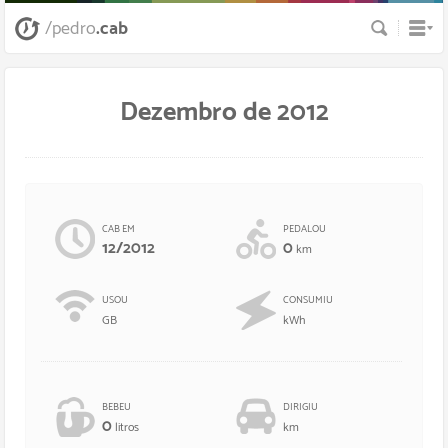
Busca
/pedro
.cab
Dezembro de 2012
CAB EM
PEDALOU
12/2012
0
km
USOU
CONSUMIU
GB
kWh
BEBEU
DIRIGIU
0
litros
km