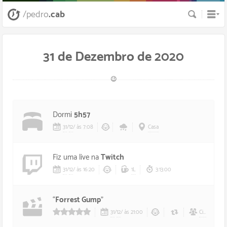
Busca
/pedro
.cab
31 de Dezembro de 2020
😉
Dormi
5h57
31
/
12
/
às 7:08
Casa
Fiz uma live na
Twitch
31
/
12
/
às 16:20
1L
3:13:00
“
Forrest Gump
”
31
/
12
/
às 21:00
Cicinha
,
Mai
50/5 estrelas