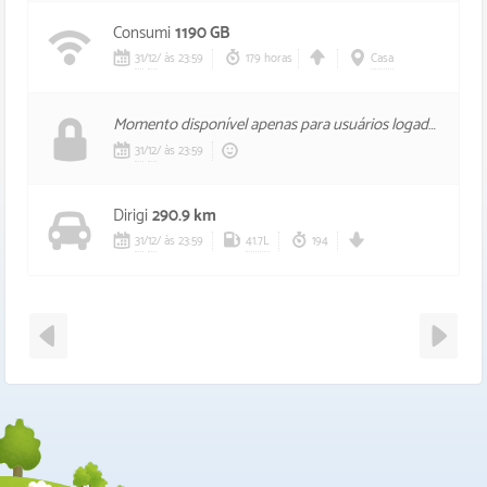
Consumi
1190 GB
31
/
12
/
às 23:59
179 horas
Casa
Momento disponível apenas para usuários logados, foi mal.
31
/
12
/
às 23:59
Dirigi
290.9 km
31
/
12
/
às 23:59
41.7L
194