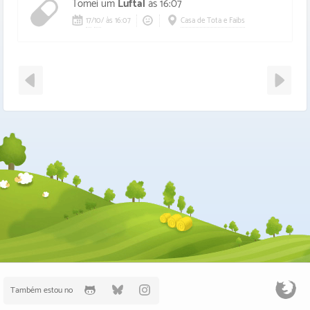
Tomei um
Luftal
às 16:07
17
/
10
/
às 16:07
Casa de Tota e Faibs
Também estou no