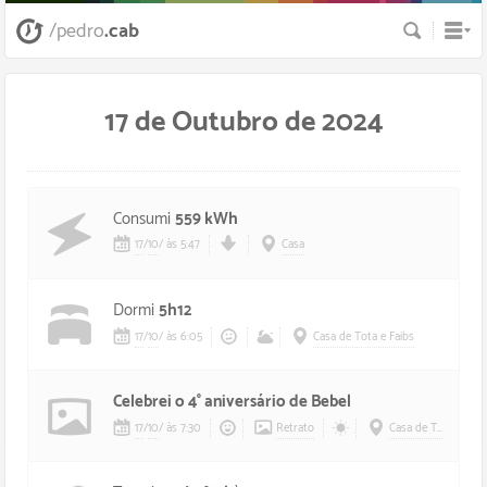
Busca
/pedro
.cab
17 de Outubro de 2024
Consumi
559 kWh
17
/
10
/
às 5:47
Casa
Dormi
5h12
17
/
10
/
às 6:05
Casa de Tota e Faibs
Celebrei o 4° aniversário de Bebel
17
/
10
/
às 7:30
Retrato
Casa de Tota e Faibs