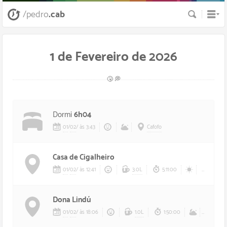
Busca
/pedro
.cab
1 de Fevereiro de 2026
🤧 💭
Dormi
6h04
01
/
02
/
às 3:43
Cafofo
Casa de Cigalheiro
01
/
02
/
às 12:41
3.0L
5:11:00
Casa d
Dona Lindú
01
/
02
/
às 18:06
1.0L
1:50:00
Parq