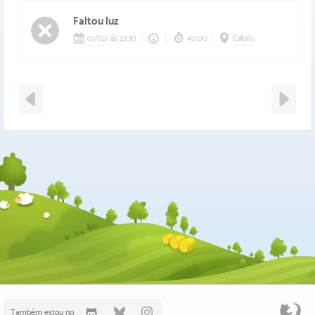
Faltou luz
01
/
02
/
às 23:30
40:00
Cafofo
Também estou no