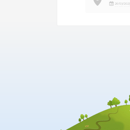
26
/
03
/
202