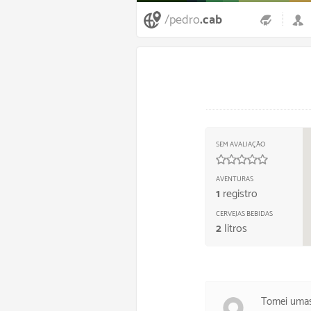
/pedro
.cab
SEM AVALIAÇÃO
0
/
5
estre
AVENTURAS
1
registro
CERVEJAS BEBIDAS
2
litros
Tomei umas