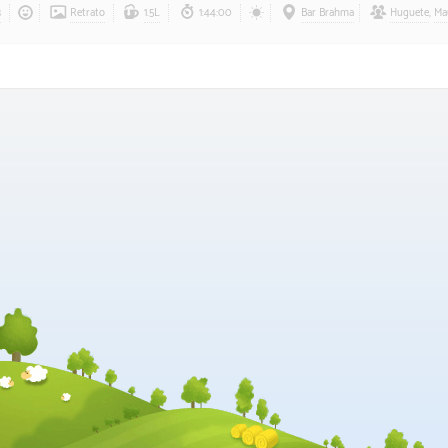
3
Retrato
1.5L
1:44:00
Bar Brahma
Huguete
,
Ma