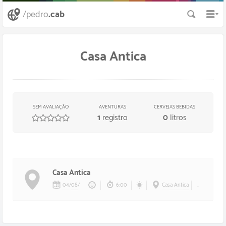
Busca
/pedro
.cab
Casa Antica
SEM AVALIAÇÃO
AVENTURAS
CERVEJAS BEBIDAS
1
registro
0
litros
/
5
estrelas
Casa Antica
04
/
08
/
6:00
Casa Antica
Mainha