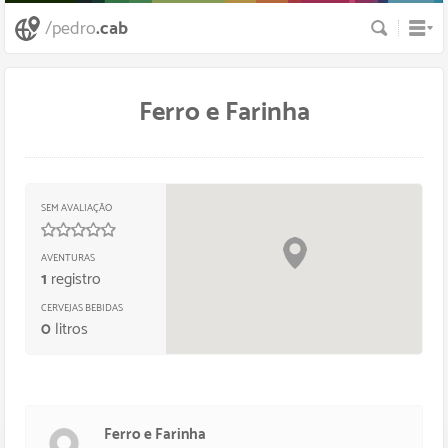
Busca
/pedro
.cab
Ferro e Farinha
SEM AVALIAÇÃO
0
/
5
estrelas
AVENTURAS
1
registro
CERVEJAS BEBIDAS
0
litros
Ferro e Farinha