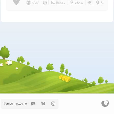
15
/
05
/
Retrato
2 taças
Ferro e Farinha
Também estou no