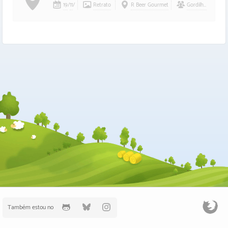
19
/
11
/
Retrato
R Beer Gourmet
Gordilho
Também estou no