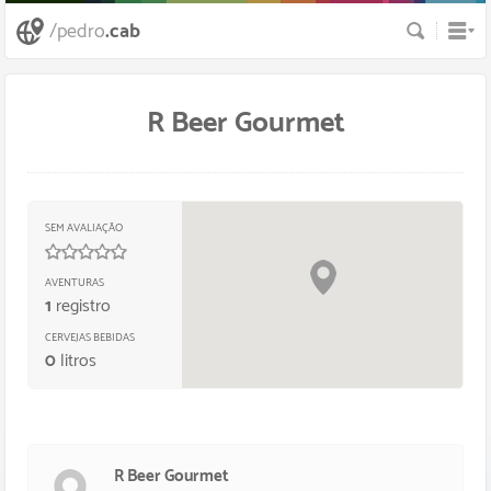
Busca
/pedro
.cab
R Beer Gourmet
SEM AVALIAÇÃO
0
/
5
estrelas
AVENTURAS
1
registro
CERVEJAS BEBIDAS
0
litros
R Beer Gourmet