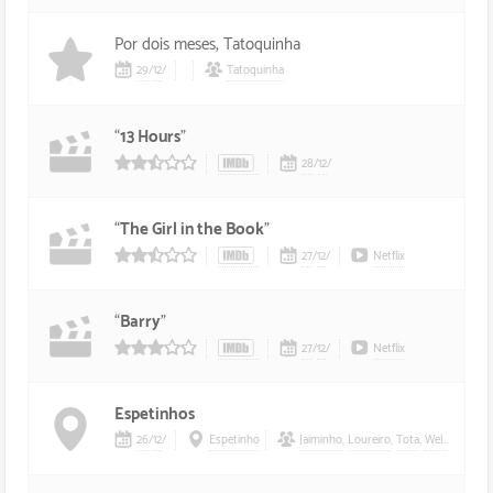
Por dois meses, Tatoquinha
29
/
12
/
Tatoquinha
“
13 Hours
”
28
/
12
/
25/5 estrelas
“
The Girl in the Book
”
27
/
12
/
Netflix
25/5 estrelas
“
Barry
”
27
/
12
/
Netflix
3/5 estrelas
Espetinhos
26
/
12
/
Espetinho
Jaiminho
,
Loureiro
,
Tota
,
Wellington