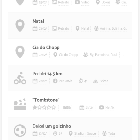
25
/
12
/
Retrato
Vídeo
Dokas
Cleoncio
,
Jor
Natal
23
/
12
/
Retrato
Natal
Aninha
,
Bolinha
,
Gisela
,
Lean
Cia do Chopp
22
/
12
/
Cia do Chopp
Ely
,
Pamoinha
,
Raul
Belota
Pedalei
14.5 km
22
/
12
/
21.2 km/h
41
Belota
“
Tombstone
”
21
/
12
/
Netflix
1/5 estrelas
Deixei
um golzinho
19
/
12
/
65
Stadium Soccer
Tota