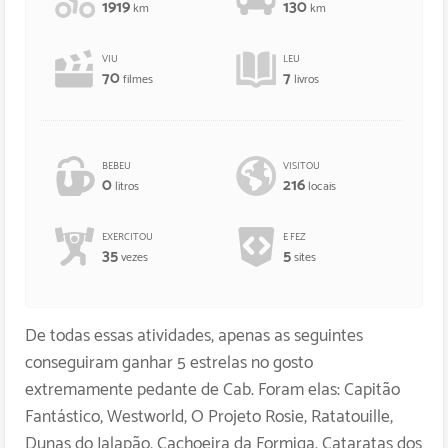
1919
130
km
km
VIU
LEU
70
7
filmes
livros
BEBEU
VISITOU
0
216
litros
locais
EXERCITOU
E FEZ
35
5
vezes
sites
De todas essas atividades, apenas as seguintes
conseguiram ganhar 5 estrelas no gosto
extremamente pedante de Cab. Foram elas: Capitão
Fantástico, Westworld, O Projeto Rosie, Ratatouille,
Dunas do Jalapão, Cachoeira da Formiga, Cataratas dos