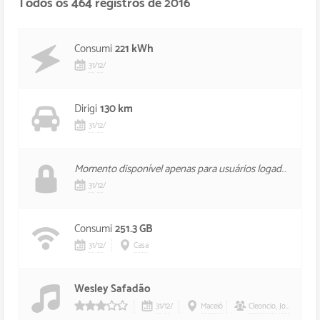
Todos os 464 registros de 2016
Consumi
221 kWh
31
/
12
/
Dirigi
130 km
31
/
12
/
Momento disponível apenas para usuários logados, foi mal.
31
/
12
/
Consumi
251.3 GB
31
/
12
/
Casa
Wesley Safadão
31
/
12
/
Maceió
Cleoncio
,
Jorginho
,
Pi
3/5 estrelas