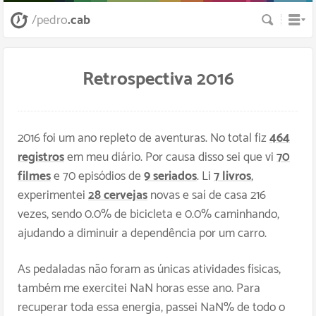
Busca
/pedro
.cab
Retrospectiva 2016
2016 foi um ano repleto de aventuras. No total fiz
464
registros
em meu diário. Por causa disso sei que vi
70
filmes
e
70
episódios de
9 seriados
. Li
7 livros
,
experimentei
28 cervejas
novas e saí de casa 216
vezes, sendo
0.0
% de bicicleta e
0.0
% caminhando,
ajudando a diminuir a dependência por um carro.
As pedaladas não foram as únicas atividades físicas,
também me exercitei
NaN
horas esse ano. Para
recuperar toda essa energia, passei
NaN
% de todo o