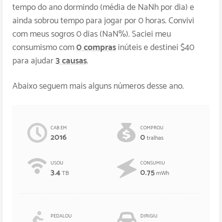
tempo do ano dormindo (média de
NaN
h por dia) e
ainda sobrou tempo para jogar por
0
horas. Convivi
com meus sogros 0 dias (
NaN
%). Saciei meu
consumismo com
0 compras
inúteis e destinei $
40
para ajudar
3 causas
.
Abaixo seguem mais alguns números desse ano.
CAB EM
COMPROU
2016
0
tralhas
USOU
CONSUMIU
3.4
0.75
TB
mWh
PEDALOU
DIRIGIU