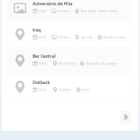
Aniversário de Mila
17
/
12
/
Retrato
Bina
,
Manu
,
Terezal
,
Zinho
Iraq
16
/
12
/
Retrato
Bar Iraq
Buchecha
,
George
Bar Central
16
/
12
/
Bar Central
Buchecha
,
Ely
,
George
Outback
16
/
12
/
Outback
Mauri