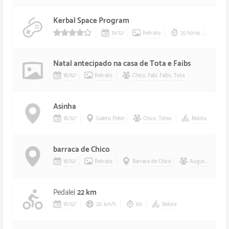
Kerbal Space Program
19
/
12
/
Retrato
35 horas
Com
4/5 estrelas
Natal antecipado na casa de Tota e Faibs
18
/
12
/
Retrato
Chico
,
Fabi
,
Faibs
,
Tota
Asinha
18
/
12
/
Galeto Pekin
Chico
,
Teteu
Belota
barraca de Chico
18
/
12
/
Retrato
Barraca de Chico
Augusto
,
Buche
Pedalei
22 km
18
/
12
/
20 km/h
66
Belota