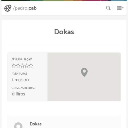
Busca
/pedro
.cab
Dokas
SEM AVALIAÇÃO
0
/
5
estrelas
AVENTURAS
1
registro
CERVEJAS BEBIDAS
0
litros
Dokas