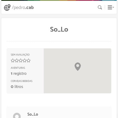
Busca
/pedro
.cab
So_Lo
SEM AVALIAÇÃO
0
/
5
estrelas
AVENTURAS
1
registro
CERVEJAS BEBIDAS
0
litros
So_Lo