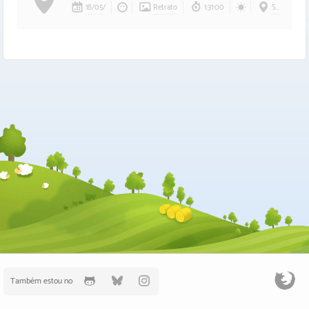
18
/
05
/
Retrato
1:31:00
So_Lo
Também estou no