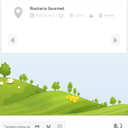
Risoteria Gourmet
18
/
05
/
às 14:33
1:20:00
Risoteria Gourmet
Também estou no