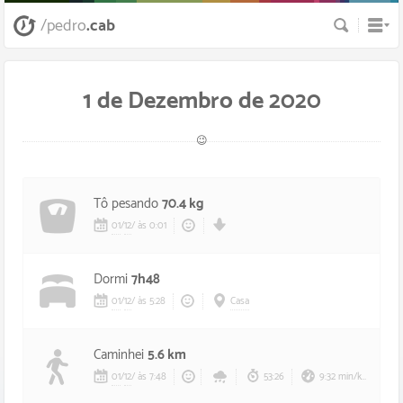
Busca
/pedro
.cab
1 de Dezembro de 2020
😉
Tô pesando
70.4 kg
01
/
12
/
às 0:01
Dormi
7h48
01
/
12
/
às 5:28
Casa
Caminhei
5.6 km
01
/
12
/
às 7:48
53:26
9:32 min/km