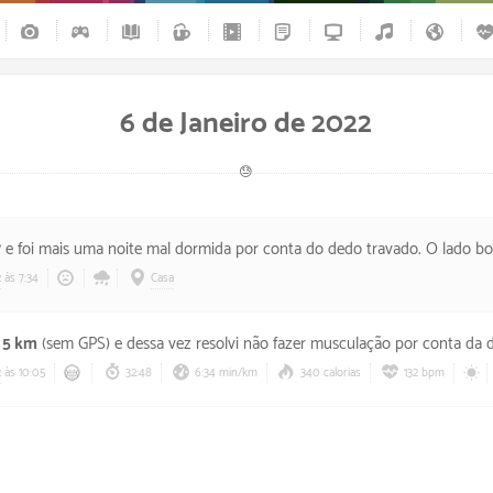
6 de Janeiro de 2022
😓
7
e foi mais uma noite mal dormida por conta do dedo travado. O lado bom foi que dormi tarde e vi m
2
às 7:34
Casa
i
5 km
(sem GPS) e dessa vez resolvi não fazer musculação por conta da
2
às 10:05
32:48
6:34 min/km
340 calorias
132 bpm