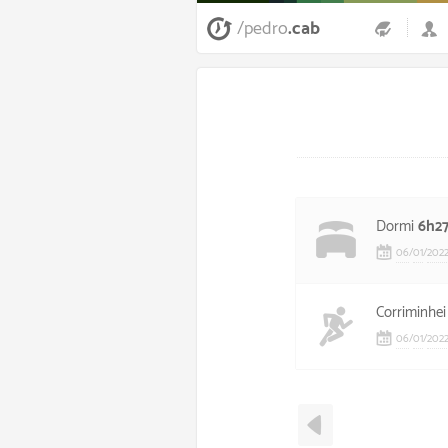
/pedro
.cab
Dormi
6h2
06
/
01
/
202
Corriminhe
06
/
01
/
202