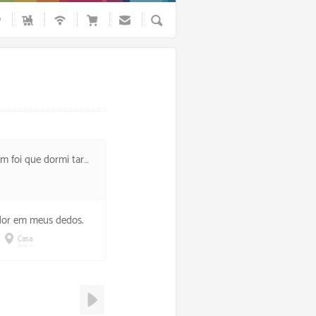
Busca
asterchef na live de Hasan.
 dor em meus dedos.
Casa