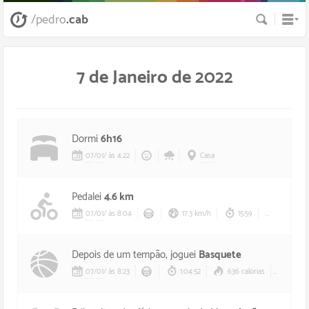
Busca
/pedro
.cab
7 de Janeiro de 2022
Dormi
6h16
07
/
01
/
às 4:22
Casa
Pedalei
4.6 km
07
/
01
/
às 8:04
17.3 km/h
15:59
136 calor
Depois de um tempão, joguei
Basquete
07
/
01
/
às 8:23
1:04:52
636 calorias
130 