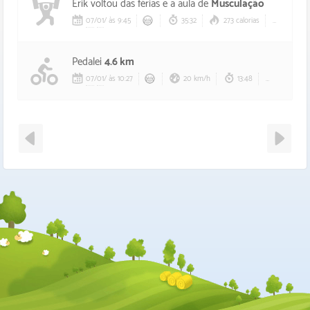
Erik voltou das férias e a aula de
Musculação
07
/
01
/
às 9:45
35:32
273 calorias
111 bp
Pedalei
4.6 km
07
/
01
/
às 10:27
20 km/h
13:48
117 calori