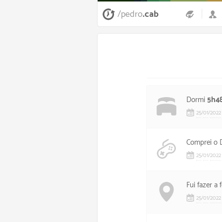
/pedro
.cab
Dormi
5h4
25
/
01
/
2022
Comprei o
25
/
01
/
2022
Fui fazer a 
25
/
01
/
2022