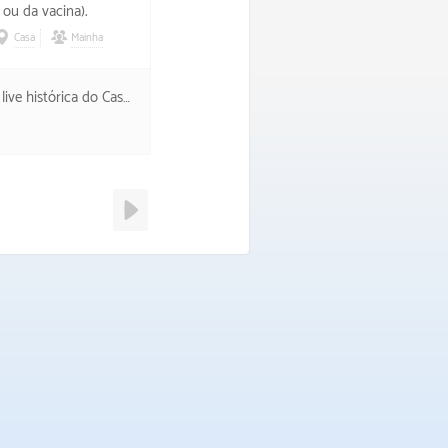
ou da vacina).
Casa
Mainha
anizar e mostrar a realidade totalmente diferente que essas pessoas vivem.