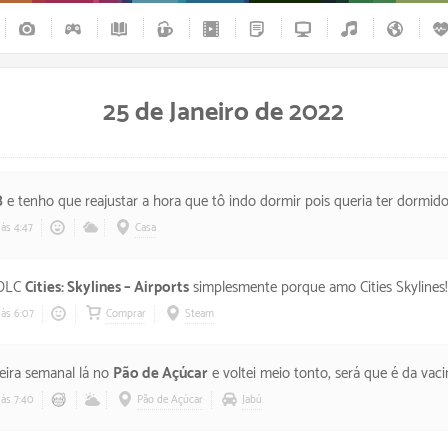
25 de Janeiro de 2022
8
e tenho que reajustar a hora que tô indo dormir pois queria ter dormido mais, mas acho que escapei dos efeitos d
às 4:47
Casa
 DLC
Cities: Skylines – Airports
simplesmente porque amo Cities Skylines!
às 6:07
Comprar
Steam
feira semanal lá no
Pão de Açúcar
e voltei meio tonto, será que é da vaci
às 7:40
Pão de Açúcar
Jabú