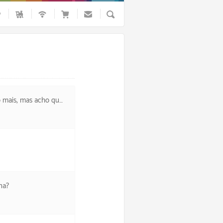
Busca
a vacina, tive só dor no braço.
na?