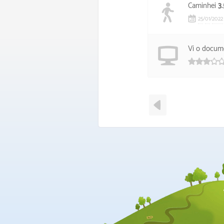
Caminhei
3
25
/
01
/
2022
Vi o docum