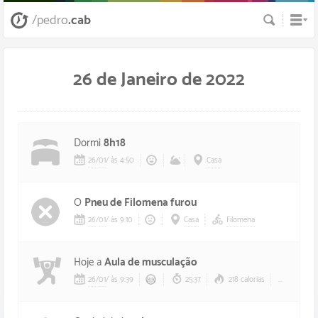
Busca
/pedro
.cab
26 de Janeiro de 2022
Dormi
8h18
26
/
01
/
às 4:50
Casa
O
Pneu de Filomena furou
26
/
01
/
às 9:10
Casa
Filomena
Hoje a
Aula de musculação
26
/
01
/
às 9:39
25:37
218 calorias
126 bp