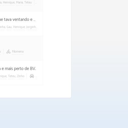
a
,
Henrique
,
Maria
,
Teteu
Filomena
tir e trocar uma conversa com a turma.
inha
,
Gau
,
Henrique
,
Jorginho
,
Ló
,
Manu
,
MF
,
Pinco
,
Teteu
Filomena
u
Filomena
e mais perto de BV.
rique
,
Teteu
,
Zinho
Carona