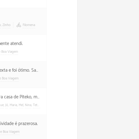
o
,
Zinho
Filomena
ente atendi.
e Boa Viagem
ótimo. Saudades disso.
de Boa Viagem
tada, mal consegui comprar cerveja.
que
,
Jó
,
Maria
,
Mel
,
Nina
,
Teteu
,
Thigol
,
Tio Zeca
,
Tom
,
Toninho
Uber
ividade é prazerosa.
de Boa Viagem