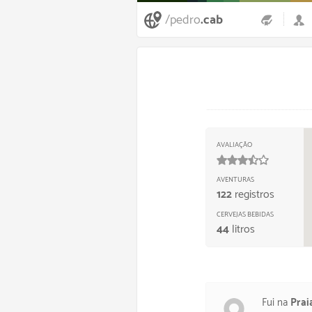
/pedro
.cab
AVALIAÇÃO
35
/
5
estr
AVENTURAS
122
registros
CERVEJAS BEBIDAS
44
litros
Fui na
Prai