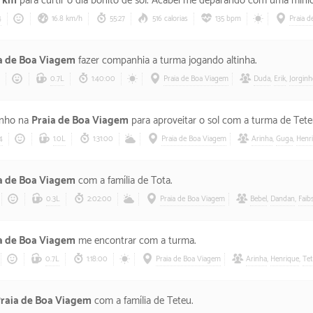
6 km
para curtir o dia bonito de sol. Acabei me deparando com uma minio
4
16.8 km/h
55:27
516 calorias
135 bpm
Praia 
a de Boa Viagem
fazer companhia a turma jogando altinha.
0.7L
1:40:00
Praia de Boa Viagem
Duda
,
Erik
,
Jorgin
inho na
Praia de Boa Viagem
para aproveitar o sol com a turma de Tete
4
1.0L
1:31:00
Praia de Boa Viagem
Arinha
,
Guga
,
Henr
a de Boa Viagem
com a família de Tota.
0.3L
2:02:00
Praia de Boa Viagem
Bebel
,
Dandan
,
Faib
a de Boa Viagem
me encontrar com a turma.
0.7L
1:18:00
Praia de Boa Viagem
Arinha
,
Henrique
,
Te
raia de Boa Viagem
com a família de Teteu.