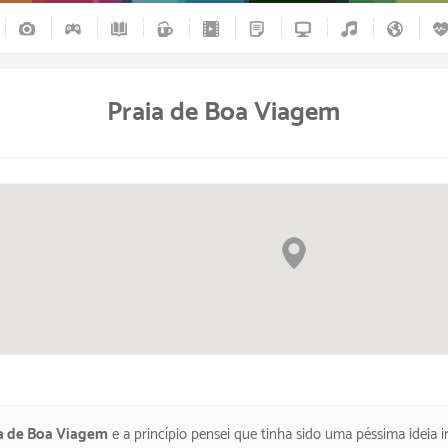
Praia de Boa Viagem
elas
a de Boa Viagem
e a princípio pensei que tinha sido uma péssima ideia ir pra praia sem beber, mas aí depois fui me adaptando e a