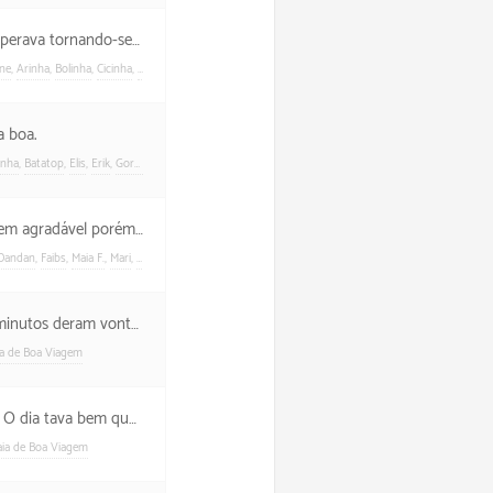
praticamente um dia infinito.
ine
,
Arinha
,
Bolinha
,
Cicinha
,
Gisela
,
Guga
,
Heleninha
,
Henrique
,
Maria
,
Rebeca
,
Teteu
Uber
a boa.
inha
,
Batatop
,
Elis
,
Erik
,
Gordilho
,
Henrique
,
Henrique B
,
Lucas
,
Maria
,
Miguel
,
Nati
,
Pilar
,
Pinco
,
Tete
orém sem álcool na praia.
Dandan
,
Faibs
,
Maia F.
,
Mari
,
Mateus F.
,
Tia Silvinha
,
Tota
,
Val F.
Aurélio
 firme e forte e cheguei numa boa.
ia de Boa Viagem
quente e suei horrores.
aia de Boa Viagem