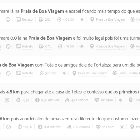
 maré lá na
Praia de Boa Viagem
e acabei ficando mais tempo do que esperava tornando-se 
5
Retrato
2.5L
4:09:00
Praia de Boa Viagem
Al
a maré 0.0 lá na
Praia de Boa Viagem
e foi muito legal pois foi uma turm
5
Retrato
0.7L
4:19:00
Praia de Boa Viagem
Ar
a de Boa Viagem
com Tota e os amigos dele de Fortaleza para um dia bem agradável p
5
Retrato
3:04:00
Praia de Boa Viagem
Bebel
,
Cicinha
,
ais
4.8 km
para chegar até a casa de Teteu e confesso que os primeiros minutos deram vontade de desistir, mas continuei
45:57
9:38 min/km
430 calorias
120 bpm
Pra
.6 km
pois acordei afim de uma aventura diferente do que costumo fazer. O dia tava bem 
5
1:19:56
9:14 min/km
822 calorias
120 bpm
Pr