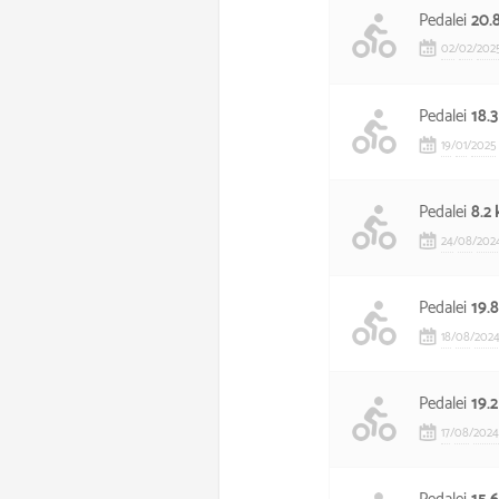
Pedalei
20.
02
/
02
/
202
Pedalei
18.
19
/
01
/
2025
Pedalei
8.2
24
/
08
/
202
Pedalei
19.
18
/
08
/
202
Pedalei
19.
17
/
08
/
2024