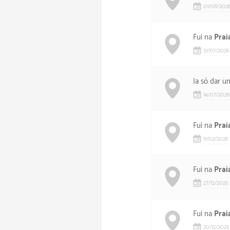
01
/
08
/
202
Fui na
Prai
31
/
07
/
2026
Ia só dar 
14
/
07
/
2026
Fui na
Prai
11
/
02
/
2026
Fui na
Prai
27
/
12
/
2025
Fui na
Prai
20
/
12
/
2025