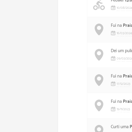
Pedalei
15.
10
/
08
/
202
Fui na
Prai
16
/
03
/
2024
Dei um pul
09
/
03
/
202
Fui na
Prai
17
/
12
/
2023
Fui na
Prai
19
/
11
/
2023
Curti uma
P