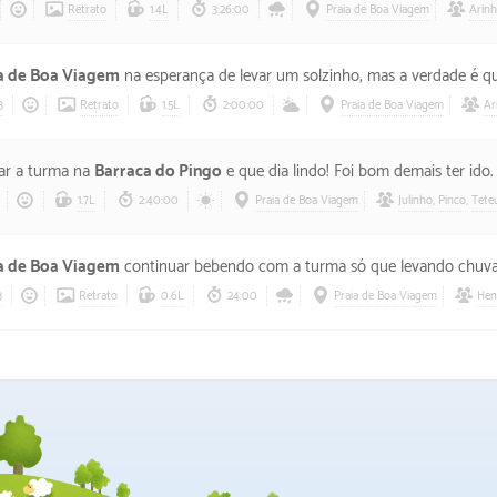
Retrato
1.4L
3:26:00
Praia de Boa Viagem
Arinh
a de Boa Viagem
na esperança de levar um solzinho, mas a verdade é que tava ventando e meio nublado. Ainda deu para se diver
3
Retrato
1.5L
2:00:00
Praia de Boa Viagem
Ar
ar a turma na
Barraca do Pingo
e que dia lindo! Foi bom demais ter ido.
1.7L
2:40:00
Praia de Boa Viagem
Julinho
,
Pinco
,
Tete
a de Boa Viagem
continuar bebendo com a turma só que levando chuva 
3
Retrato
0.6L
24:00
Praia de Boa Viagem
Hen