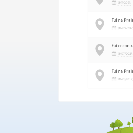
12
/
11
/
2023
Fui na
Prai
30
/
09
/
202
Fui encontr
13
/
07
/
2023
Fui na
Prai
20
/
05
/
202