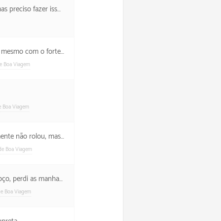
ngos sim. Bem danado que faz.
rte trânsito no caminho.
de Boa Viagem
de Boa Viagem
s o passeio foi excelente.
 de Boa Viagem
anhas. Mas estou feliz.
de Boa Viagem