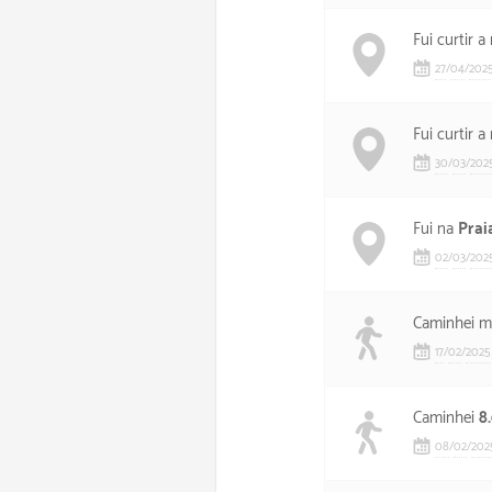
Fui curtir a
27
/
04
/
202
Fui curtir 
30
/
03
/
202
Fui na
Prai
02
/
03
/
202
Caminhei m
17
/
02
/
2025
Caminhei
8
08
/
02
/
202