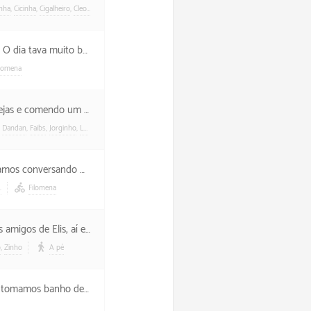
inha
,
Cicinha
,
Cigalheiro
,
Cleoncio
,
Duda G
,
Fabi
,
Gordilho
,
Henrique
,
Henrique B
,
Majú
,
Maria
,
Miguel
,
ia tava muito bonito!
ilomena
 peixinho às custas de Tota.
,
Dandan
,
Faibs
,
Jorginho
,
Ló
,
Tota
Filomena
filme e a caminhada de Juli.
.
Filomena
não era nossa e resolvemos vazar.
o
,
Zinho
A pé
 porque tinha que ficar com Filó.