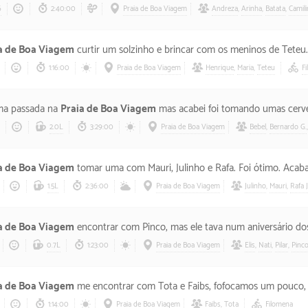
6
2:40:00
Praia de Boa Viagem
Andreza
,
Arinha
,
Batata
,
Camil
a de Boa Viagem
curtir um solzinho e brincar com os meninos de Teteu. O d
1:16:00
Praia de Boa Viagem
Henrique
,
Maria
,
Teteu
F
uma passada na
Praia de Boa Viagem
mas acabei foi tomando umas cervejas e comendo um
2.0L
3:29:00
Praia de Boa Viagem
Bebel
,
Bernardo G.
a de Boa Viagem
tomar uma com Mauri, Julinho e Rafa. Foi ótimo. Acabamos conversando muito sobre 
1.5L
2:36:00
Praia de Boa Viagem
Julinho
,
Mauri
,
Rafa J
a de Boa Viagem
encontrar com Pinco, mas ele tava num aniversário dos amigos de Elis, aí era uma turma que 
0.7L
1:23:00
Praia de Boa Viagem
Elis
,
Nati
,
Pilar
,
Pinc
a de Boa Viagem
me encontrar com Tota e Faibs, fofocamos um pouco, tomamos banho de mar e voltei pra casa
1:14:00
Praia de Boa Viagem
Faibs
,
Tota
Filomena