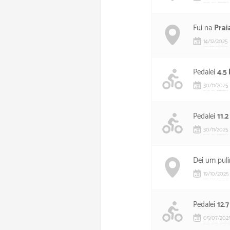
Fui na
Prai
14
/
12
/
2025
Pedalei
4.5
30
/
11
/
2025
Pedalei
11.
30
/
11
/
2025
Dei um pul
19
/
10
/
2025
Pedalei
12.
05
/
07
/
202