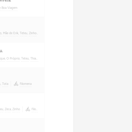
nreta.
de Boa Viagem
ho
,
Mãe de Erik
,
Teteu
,
Zinho
Filomena
u.
ique
,
O Próprio
,
Teteu
,
Thiaguinho
Filomena
s
,
Tota
Filomena
teu
,
Zeca
,
Zinho
Filomena