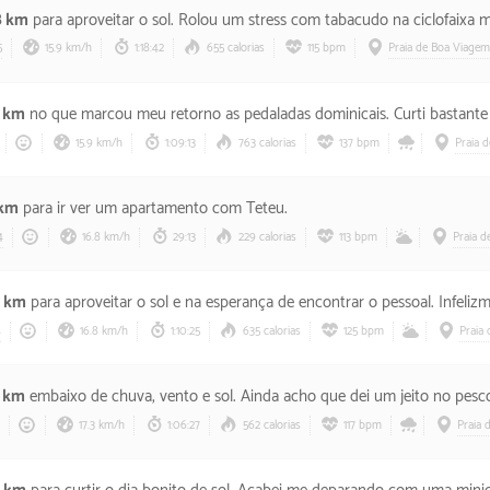
8 km
para aproveitar o sol. Rolou um stress com tabacudo na ciclofaixa mas preciso fazer isso todos os domi
5
15.9 km/h
1:18:42
655 calorias
115 bpm
Praia de Boa Viagem
3 km
no que marcou meu retorno as pedaladas dominicais. Curti bastante mesmo com o fo
15.9 km/h
1:09:13
763 calorias
137 bpm
Praia 
 km
para ir ver um apartamento com Teteu.
4
16.8 km/h
29:13
229 calorias
113 bpm
Praia 
8 km
para aproveitar o sol e na esperança de encontrar o pessoal. Infelizmente não rolou, ma
4
16.8 km/h
1:10:25
635 calorias
125 bpm
Praia
2 km
embaixo de chuva, vento e sol. Ainda acho que dei um jeito no pescoço, perdi as m
17.3 km/h
1:06:27
562 calorias
117 bpm
Praia 