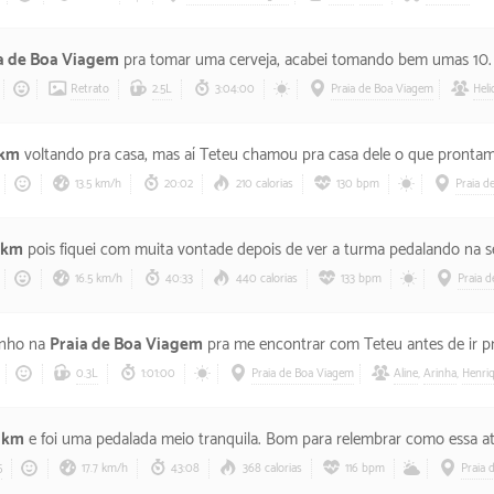
a de Boa Viagem
pra tomar uma cerveja, acabei tomando bem umas 10.
Retrato
2.5L
3:04:00
Praia de Boa Viagem
Heli
 km
voltando pra casa, mas aí Teteu chamou pra casa dele o que prontam
13.5 km/h
20:02
210 calorias
130 bpm
Praia d
2 km
pois fiquei com muita vontade depois de ver a turma pedalando na sexta e foi 
16.5 km/h
40:33
440 calorias
133 bpm
Praia 
inho na
Praia de Boa Viagem
pra me encontrar com Teteu antes de ir pra casa de Piteko, mas tava muito lo
0.3L
1:01:00
Praia de Boa Viagem
Aline
,
Arinha
,
Henri
7 km
e foi uma pedalada meio tranquila. Bom para relembrar como essa at
5
17.7 km/h
43:08
368 calorias
116 bpm
Praia 