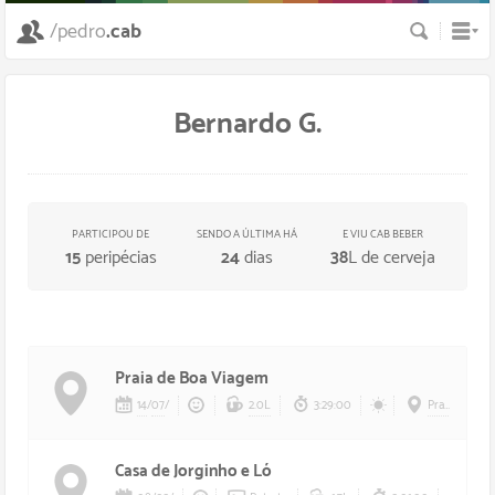
Busca
/pedro
.cab
Bernardo G.
PARTICIPOU DE
SENDO A ÚLTIMA HÁ
E VIU CAB BEBER
15
peripécias
24
dias
38
L de cerveja
Praia de Boa Viagem
14
/
07
/
2.0L
3:29:00
Praia de Boa Viagem
Casa de Jorginho e Ló