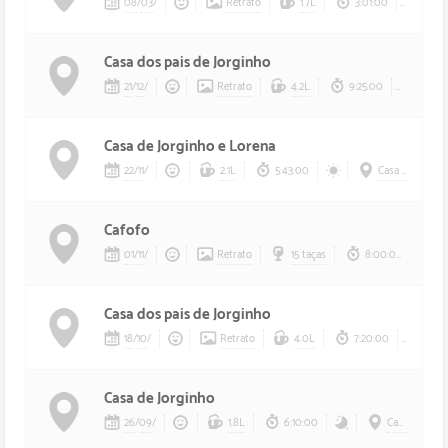
08
/
03
/
Retrato
1.7L
3:01:00
Casa dos pais de Jorginho
21
/
12
/
Retrato
4.2L
9:25:00
Casa de Jorginho e Lorena
22
/
11
/
2.1L
5:43:00
Casa de Jorginho e Ló
Cafofo
01
/
11
/
Retrato
15 taças
8:00:00
Casa dos pais de Jorginho
18
/
10
/
Retrato
4.0L
7:20:00
Casa de Jorginho
26
/
09
/
1.8L
6:10:00
Casa de Jorginho e Ló