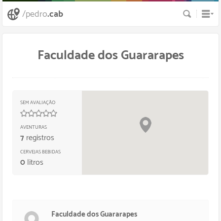
Busca
/pedro
.cab
Faculdade dos Guararapes
SEM AVALIAÇÃO
0
/
5
estrelas
AVENTURAS
7
registros
CERVEJAS BEBIDAS
0
litros
Faculdade dos Guararapes