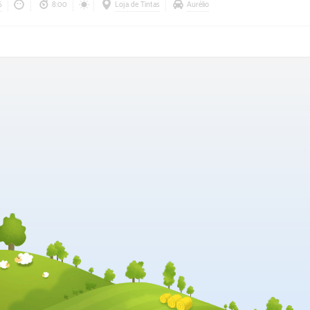
6
8:00
Loja de Tintas
Aurélio