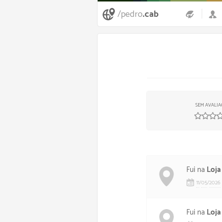
/pedro
.cab
SEM AVALI
Fui na
Loja
11
/
05
/
2026
Fui na
Loja