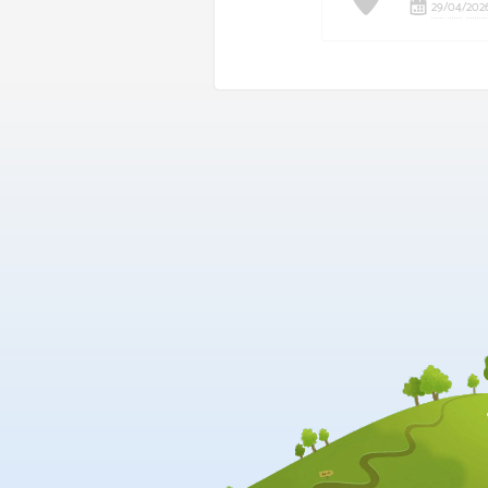
29
/
04
/
202