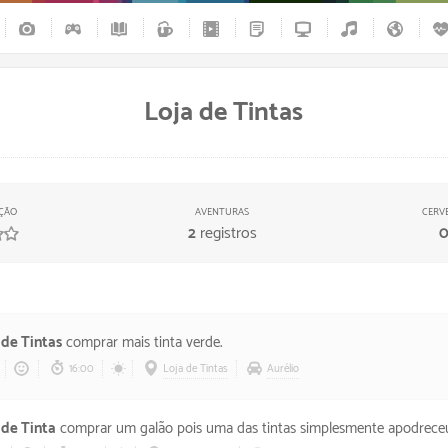
Loja de Tintas
AÇÃO
AVENTURAS
CERVE
2
registros
/
5
estrelas
 de Tintas
comprar mais tinta verde.
16:00
Loja de Tintas
Aurélio
 de Tinta
comprar um galão pois uma das tintas simplesmente apodreceu