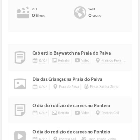
VIU
SAIU
0
0
filmes
vezes
Cab estilo Baywatch na Praia do Paiva
12
/
10
/
Retrato
Vídeo
Praia do Paiva
Xain
Dia das Crianças na Praia do Paiva
12
/
10
/
Praia do Paiva
Pinco
,
Xainha
,
Zinho
O dia do rodízio de carnes no Ponteio
12
/
10
/
Retrato
Vídeo
Ponteio Grill
O dia do rodízio de carnes no Ponteio
12
/
10
/
Ponteio Grill
Pinco
,
Xainha
,
Zinho