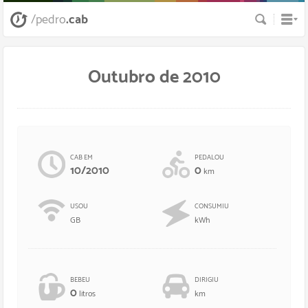
Busca
/pedro
.cab
Outubro de 2010
CAB EM
PEDALOU
10/2010
0
km
USOU
CONSUMIU
GB
kWh
BEBEU
DIRIGIU
0
litros
km