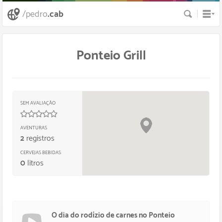
Busca
/pedro
.cab
Ponteio Grill
SEM AVALIAÇÃO
/
5
estrelas
AVENTURAS
2
registros
CERVEJAS BEBIDAS
0
litros
O dia do rodízio de carnes no Ponteio