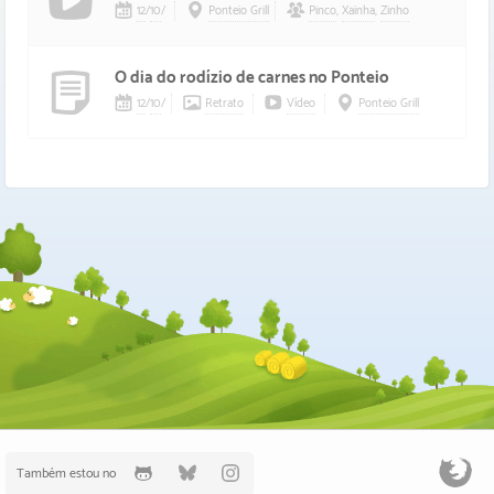
12
/
10
/
Ponteio Grill
Pinco
,
Xainha
,
Zinho
O dia do rodízio de carnes no Ponteio
12
/
10
/
Retrato
Vídeo
Ponteio Grill
Também estou no