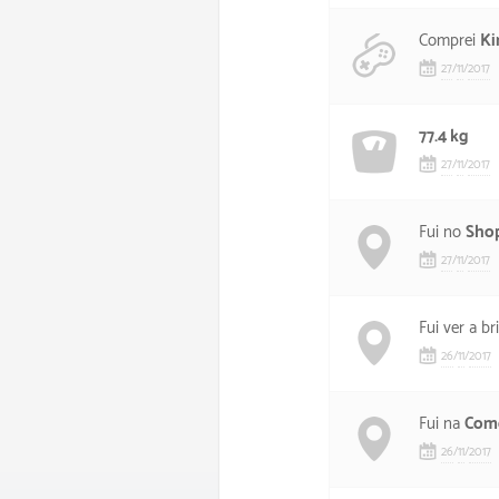
Comprei
Ki
27
/
11
/
2017
77.4 kg
27
/
11
/
2017
Fui no
Shop
27
/
11
/
2017
Fui ver a b
26
/
11
/
2017
Fui na
Come
26
/
11
/
2017