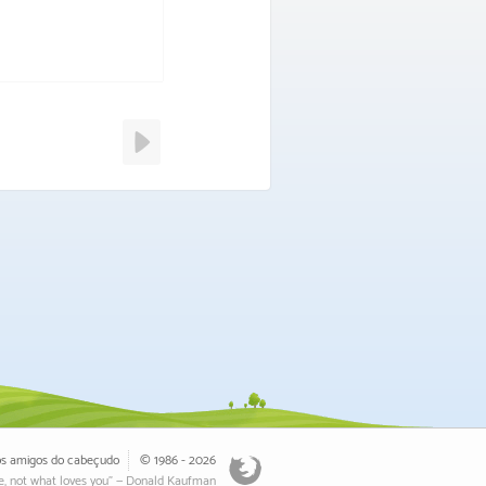
os
amigos
do
cabeçudo
©
1986 - 2026
e, not what loves you" — Donald Kaufman