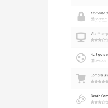
Momento dis
30
/
11
/
2017
Vi a 1ª te
Fiz
3 gols
e
27
/
11
/
2017
Comprei u
Death Com