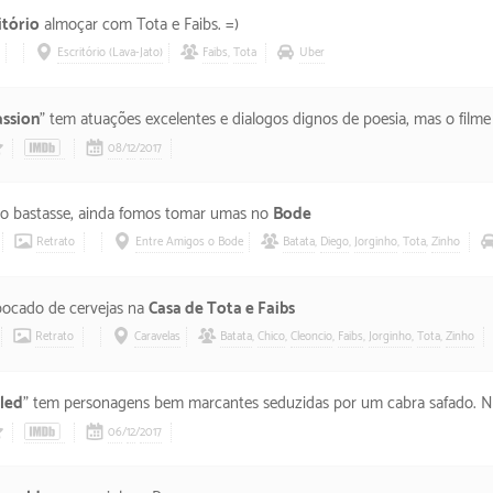
itório
almoçar com Tota e Faibs. =)
Escritório (Lava-Jato)
Faibs
,
Tota
Uber
assion
”
tem atuações excelentes e dialogos dignos de poesia, mas o filme em si 
08
/
12
/
2017
2/5 estrelas
o bastasse, ainda fomos tomar umas no
Bode
Retrato
Entre Amigos o Bode
Batata
,
Diego
,
Jorginho
,
Tota
,
Zinho
ocado de cervejas na
Casa de Tota e Faibs
Retrato
Caravelas
Batata
,
Chico
,
Cleoncio
,
Faibs
,
Jorginho
,
Tota
,
Zinho
led
”
tem personagens bem marcantes seduzidas por um cabra safado. Não caiam nessa, meninas
06
/
12
/
2017
35/5 estrelas