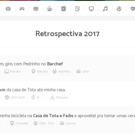
Retrospectiva 2017
uns gins com Pedrinho no
Barchef
Retrato
Barchef
Pedrinho
Uber
 km
da casa de Tota até minha casa.
20.8 km/h
16
Filomena
minha bicicleta na
Casa de Tota e Faibs
e aproveitei pra tomar umas cerv
Caravelas
Faibs
,
Tota
Carona