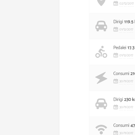
02
/
12
/
2017
Dirigi
119.5
01
/
12
/
2017
Pedalei
17.
01
/
12
/
2017
Consumi
2
30
/
11
/
2017
Dirigi
230 
30
/
11
/
2017
Consumi
47
30
/
11
/
2017