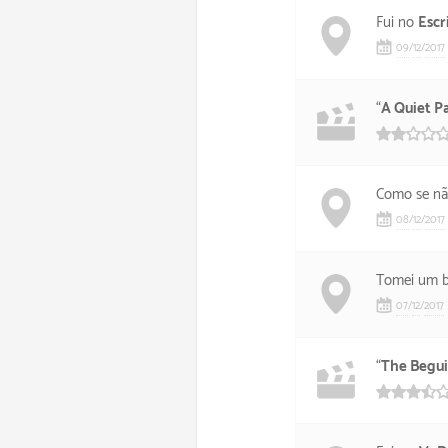
Fui no
Escr
09
/
12
/
2017
“
A Quiet P
Como se nã
08
/
12
/
2017
Tomei um b
07
/
12
/
2017
“
The Begui