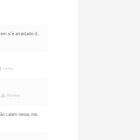
é arrastado demais. =/
Carona
Filomena
 e assistam ao filme. =D