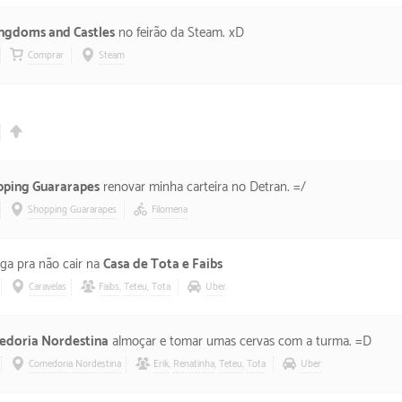
ngdoms and Castles
no feirão da Steam. xD
Comprar
Steam
ping Guararapes
renovar minha carteira no Detran. =/
Shopping Guararapes
Filomena
riga pra não cair na
Casa de Tota e Faibs
Caravelas
Faibs
,
Teteu
,
Tota
Uber
doria Nordestina
almoçar e tomar umas cervas com a turma. =D
Comedoria Nordestina
Erik
,
Renatinha
,
Teteu
,
Tota
Uber