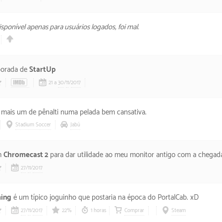
ponível apenas para usuários logados, foi mal.
mporada de
StartUp
21 a
30
/
11
/
2017
3/5 estrelas
 mais um de pênalti numa pelada bem cansativa.
Stadium Soccer
Jabú
m
Chromecast 2
para dar utilidade ao meu monitor antigo com a chegad
27
/
11
/
2017
50/5 estrelas
ing
é um típico joguinho que postaria na época do PortalCab. xD
27
/
11
/
2017
22%
1 horas
Comprar
Steam
3/5 estrelas