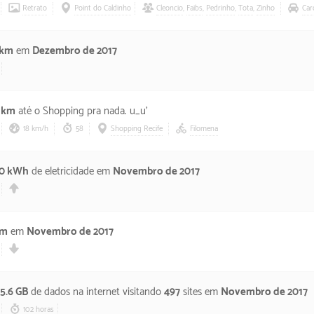
Retrato
Point do Caldinho
Cleoncio
,
Faibs
,
Pedrinho
,
Tota
,
Zinho
Car
 km
em
Dezembro de 2017
3 km
até o Shopping pra nada. u_u'
18 km/h
58
Shopping Recife
Filomena
10 kWh
de eletricidade em
Novembro de 2017
km
em
Novembro de 2017
5.6 GB
de dados na internet visitando
497
sites em
Novembro de 2017
102 horas