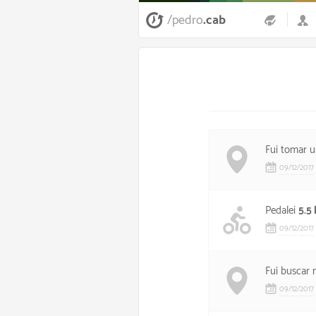
/pedro
.cab
Fui tomar 
09
/
12
/
2017
Pedalei
5.5
09
/
12
/
2017
Fui buscar 
09
/
12
/
2017