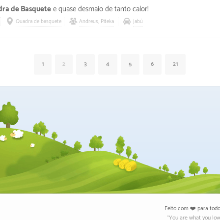
ra de Basquete
e quase desmaio de tanto calor!
Quadra de basquete
Andreus
,
Piteka
Jabú
1
2
3
4
5
6
21
Feito com ❤️
para tod
"You are what you lov