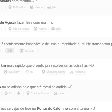
onalds
com mainha. =P
McDonalds
Mainha
Jabú
de Açúcar
fazer feira com mainha.
Pão de Açúcar
Mainha
Jabú
”
é tecnicamente impecável e de uma humanidade pura. Me transportou pra Columbus que nem 
05
/
12
/
2017
45/5 estrelas
9 km
mais rápido que o vento pra resolver umas coisinhas. =D
20.2 km/h
56
Shopping Recife
Filomena
o
na peladinha hoje que até Messi aplaudiria. =P
60
Stadium Soccer
Jabú
mas cervejas de leve no
Ponto do Caldinho
com a turma. =D