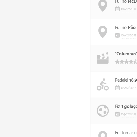
Fui no
McD
06
/
12
/
2017
Fui no
Pão 
06
/
12
/
2017
“
Columbus
Pedalei
18.
05
/
12
/
2017
Fiz
1 golaç
04
/
12
/
2017
Fui tomar u