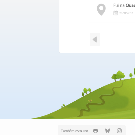
Fui na
Quad
26
/
11
/
2017
Também estou no