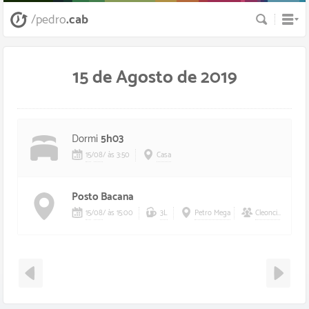
Busca
/pedro
.cab
15 de Agosto de 2019
Dormi
5h03
15
/
08
/
às 3:50
Casa
Posto Bacana
15
/
08
/
às 15:00
3L
Petro Mega
Cleoncio
,
Teteu
,