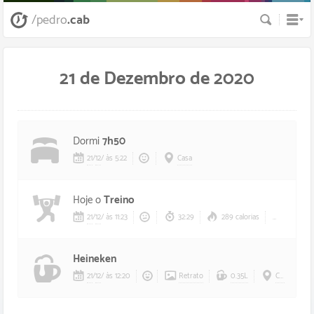
Busca
/pedro
.cab
21 de Dezembro de 2020
Dormi
7h50
21
/
12
/
às 5:22
Casa
Hoje o
Treino
21
/
12
/
às 11:23
32:29
289 calorias
125 bp
Heineken
21
/
12
/
às 12:20
Retrato
0.35L
Casa