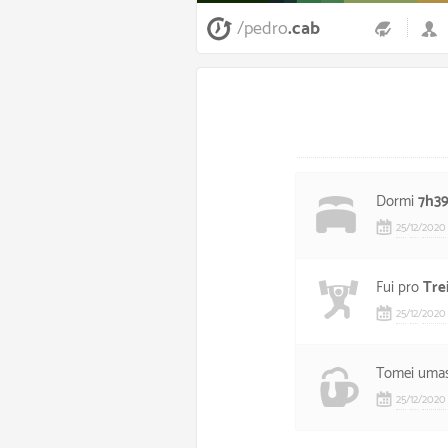
/pedro
.cab
Dormi
7h3
25
/
12
/
2020
Fui pro
Tre
25
/
12
/
2020
Tomei uma
25
/
12
/
2020