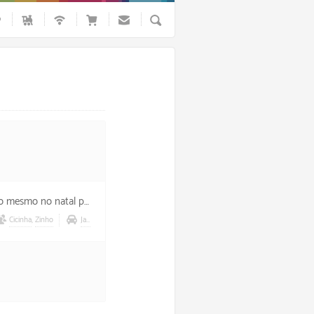
Busca
al pois todo dia é dia!
Cicinha
,
Zinho
Jabú