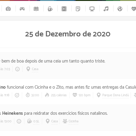
25 de Dezembro de 2020
9
bem de boa depois de uma ceia um tanto quanto triste.
às 7:03
Casa
ino
funcional com Cicinha e o Zito, mas antes fiz umas entregas da Casulo mesmo no nat
às 11:18
32:00
255 calorias
120 bpm
Parque Dona Lindú
s
Heinekens
para reidratar dos exercícios físicos natalinos.
às 13:00
0.5L
Casa
Cicinha