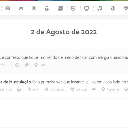
2 de Agosto de 2022
4
e confesso que fiquei morrendo de medo de ficar com alergia quando acordei pra fazer xixi, meu nariz até ameaçou mas consegui voltar a dormir e só tive 
2
às 5:55
Casa
la de Musculação
foi a primeira vez que levantei 20 kg em cada lado no supino. Bom demais o novo dia e a p
2
às 10:01
31:07
272 calorias
126 bpm
Academia