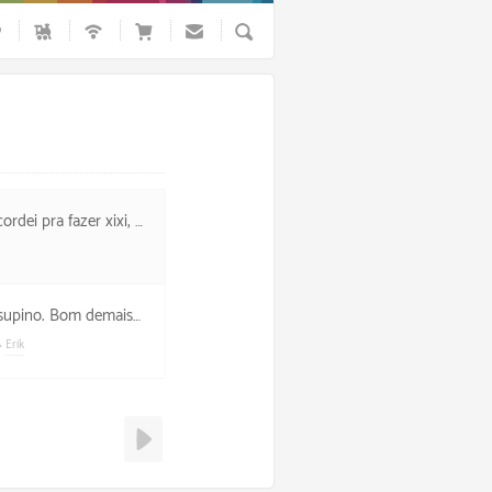
Busca
meio que asma quando acordei pro dia mesmo.
resença de Erik aqui na academia.
Erik