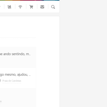
Busca
sso foi uma noite tranquila.
ta ansia por chegar que não foi legal.
Praia de Candeias
io