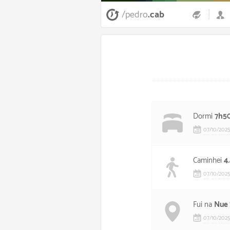
/pedro
.cab
Dormi
7h5
07
/
10
/
2025
Caminhei
4
07
/
10
/
2025
Fui na
Nue 
07
/
10
/
2025