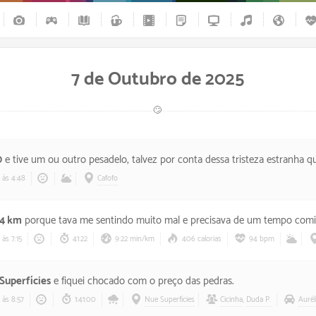
7 de Outubro de 2025
🙄
0
e tive um ou outro pesadelo, talvez por conta dessa tristeza estranha que ando sentindo, mas fora i
às 4:48
Cafofo
.4 km
porque tava me sentindo muito mal e precisava de um tempo comigo mesmo, ajudou, mas como tinha programação depois, rolou uma cer
às 7:15
41:22
9:22 min/km
406 calorias
94 bpm
Superfícies
e fiquei chocado com o preço das pedras.
às 8:57
1:41:00
Nue Superfícies
Cicinha
,
Duda P.
Aurél