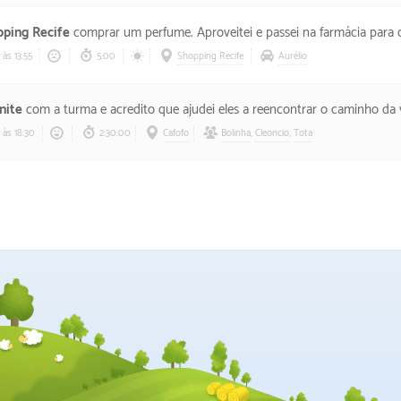
ping Recife
comprar um perfume. Aproveitei e passei na farmácia para comprar 
às 13:55
5:00
Shopping Recife
Aurélio
nite
com a turma e acredito que ajudei eles a reencontrar o caminho da vitória. Passamos o
às 18:30
2:30:00
Cafofo
Bolinha
,
Cleoncio
,
Tota