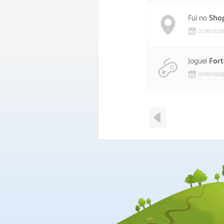
Fui no
Shop
07
/
10
/
2025
Joguei
Fort
07
/
10
/
2025