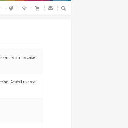
Busca
abeça que tá constante).
do tirando a feira do carro.