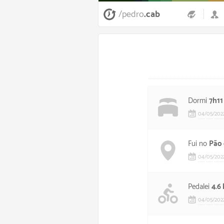
/pedro
.cab
Dormi
7h11
04
/
05
/
202
Fui no
Pão 
04
/
05
/
202
Pedalei
4.6
04
/
05
/
202