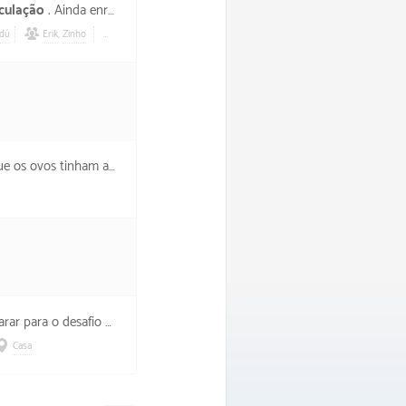
culação
. Ainda enrolei tentando fazer umas flexões e agachamentos, mas o treino foi bem prejudicado.
ndú
Erik
,
Zinho
Filomena
 ovos tinham acabado.
 das grandes caminhadas.
Casa