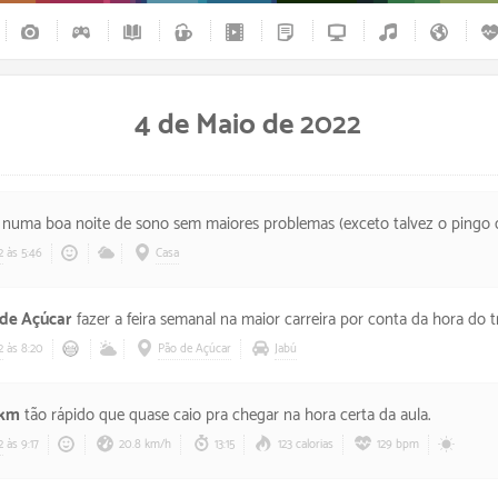
4 de Maio de 2022
numa boa noite de sono sem maiores problemas (exceto talvez o pingo do ar na minha c
2
às 5:46
Casa
de Açúcar
fazer a feira semanal na maior carreira por conta da hora do treino. Acabei me machucan
2
às 8:20
Pão de Açúcar
Jabú
 km
tão rápido que quase caio pra chegar na hora certa da aula.
2
às 9:17
20.8 km/h
13:15
123 calorias
129 bpm