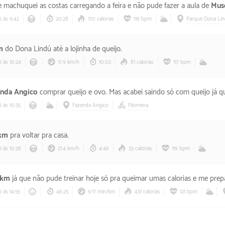
e machuquei as costas carregando a feira e não pude fazer a aula de
Mus
2
às 9:42
20:28
170 calorias
119 bpm
Parque Dona Li
m
do Dona Lindú até a lojinha de queijo.
2
às 10:24
17.9 km/h
10:02
81 calorias
117 bpm
nda Angico
comprar queijo e ovo. Mas acabei saindo só com queijo já que os
2
às 10:35
Fazenda Angico
Filomena
 km
pra voltar pra casa.
2
às 10:38
21.4 km/h
4:46
33 calorias
119 bpm
 km
já que não pude treinar hoje só pra queimar umas calorias e me preparar para o desafio
2
às 14:55
46:25
9:17 min/km
431 calorias
121 bpm