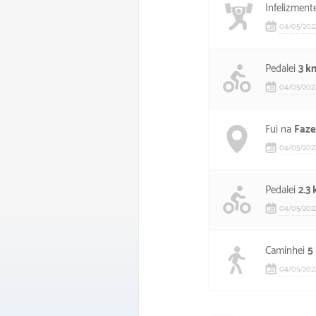
Infelizment
04
/
05
/
202
Pedalei
3 k
04
/
05
/
202
Fui na
Faze
04
/
05
/
202
Pedalei
2.3
04
/
05
/
202
Caminhei
5
04
/
05
/
202