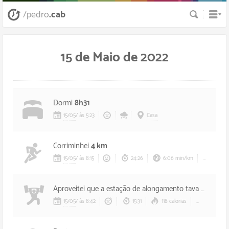
Busca
/pedro
.cab
15 de Maio de 2022
Dormi
8h31
15
/
05
/
às 5:23
Casa
Corriminhei
4 km
15
/
05
/
às 8:15
24:26
6:06 min/km
268 ca
Aproveitei que a estação de alongamento tava desocupada e fiz um
15
/
05
/
às 8:42
15:31
118 calorias
118 bpm