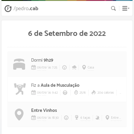
Busca
/pedro
.cab
6 de Setembro de 2022
Dormi
9h29
06
/
09
/
às 7:25
Casa
Fiz a
Aula de Musculação
06
/
09
/
às 9:42
25:16
204 calorias
124 
Entre Vinhos
06
/
09
/
às 18:30
6 taças
Entre Vinhos