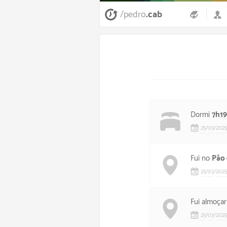
/pedro
.cab
Dormi
7h19
25
/
03
/
2025
Fui no
Pão 
25
/
03
/
2025
Fui almoça
25
/
03
/
2025