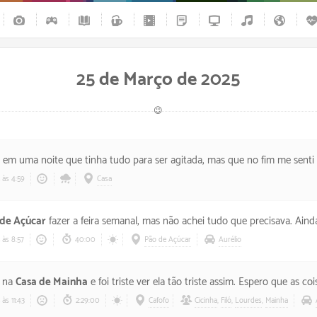
25 de Março de 2025
😉
em uma noite que tinha tudo para ser agitada, mas que no fim me senti feito um ur
às 4:59
Casa
de Açúcar
fazer a feira semanal, mas não achei tudo que precisava. Ainda passei por alguns outros locais
às 8:57
40:00
Pão de Açúcar
Aurélio
r na
Casa de Mainha
e foi triste ver ela tão triste assim. Espero que as c
às 11:43
2:29:00
Cafofo
Cicinha
,
Filó
,
Lourdes
,
Mainha