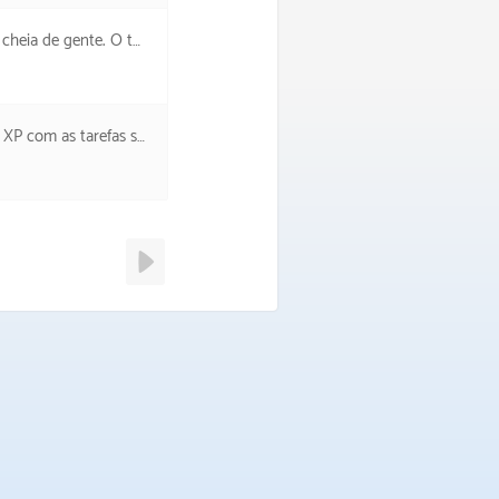
s sentidos, mas gostei de ter ido.
arefas semanais novas.