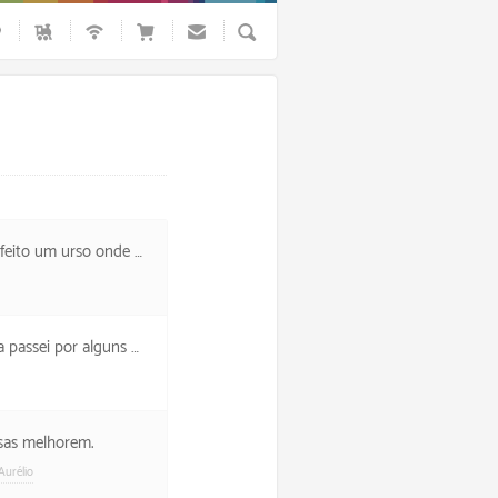
Busca
so onde nada me abalou.
 para poder completar a feira.
oisas melhorem.
Aurélio