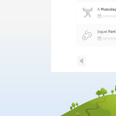
A
Muscula
25
/
03
/
2025
Joguei
Fort
25
/
03
/
2025