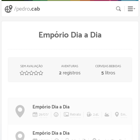
Busca
/pedro
.cab
Empório Dia a Dia
SEM AVALIAÇÃO
AVENTURAS
CERVEJAS BEBIDAS
2
registros
5
litros
/
5
estrelas
Empório Dia a Dia
29
/
07
/
Retrato
2.4L
Empório Dia a Dia
Empório Dia a Dia