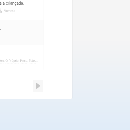
 a criançada.
Filomena
.
eiro
,
O Próprio
,
Pinco
,
Teteu
,
Toninho
,
Tota
Uber