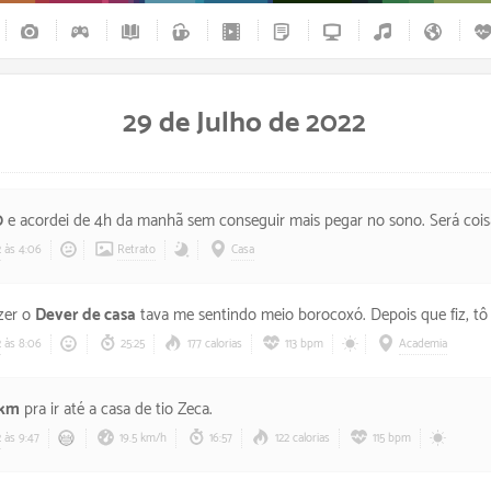
29 de Julho de 2022
0
e acordei de 4h da manhã sem conseguir mais pegar no sono. Será coisa da cerveja? Pelo menos fui presenteado com um 
2
às 4:06
Retrato
Casa
zer o
Dever de casa
tava me sentindo meio borocoxó. Depois que fiz, tô me sentindo ótimo aqu
2
às 8:06
25:25
177 calorias
113 bpm
Academia
 km
pra ir até a casa de tio Zeca.
2
às 9:47
19.5 km/h
16:57
122 calorias
115 bpm