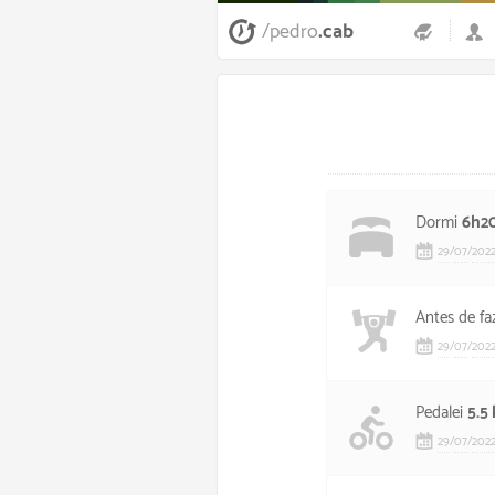
/pedro
.cab
Dormi
6h2
29
/
07
/
202
Antes de fa
29
/
07
/
202
Pedalei
5.5
29
/
07
/
202