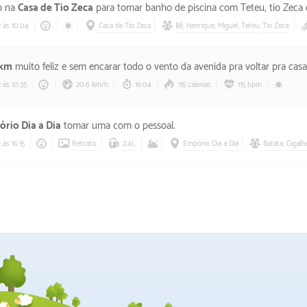
o na
Casa de Tio Zeca
para tomar banho de piscina com Teteu, tio Zeca e
2
às 10:04
Casa de Tio Zeca
Bê
,
Henrique
,
Miguel
,
Teteu
,
Tio Zeca
 km
muito feliz e sem encarar todo o vento da avenida pra voltar pra casa
2
às 10:35
20.6 km/h
16:04
115 calorias
115 bpm
rio Dia a Dia
tomar uma com o pessoal.
2
às 16:15
Retrato
2.4L
Empório Dia a Dia
Batata
,
Cigalh