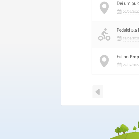
Dei um pul
29
/
07
/
202
Pedalei
5.5
29
/
07
/
202
Fui no
Empó
29
/
07
/
202