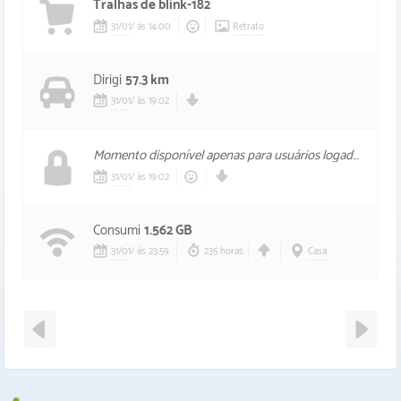
Tralhas de blink-182
31
/
01
/
às 14:00
Retrato
Dirigi
57.3 km
31
/
01
/
às 19:02
Momento disponível apenas para usuários logados, foi mal.
31
/
01
/
às 19:02
Consumi
1.562 GB
31
/
01
/
às 23:59
235 horas
Casa