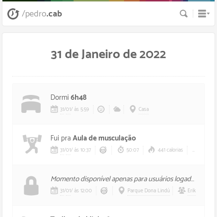
Busca
/pedro
.cab
31 de Janeiro de 2022
Dormi
6h48
31
/
01
/
às 5:59
Casa
Fui pra
Aula de musculação
31
/
01
/
às 10:37
50:07
441 calorias
123 b
Momento disponível apenas para usuários logados, foi mal.
31
/
01
/
às 12:00
Parque Dona Lindú
Erik