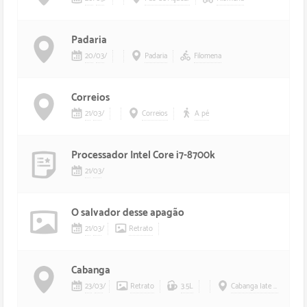
Padaria
20
/
03
/
Padaria
Filomena
Correios
21
/
03
/
Correios
A pé
Processador Intel Core i7-8700k
21
/
03
/
O salvador desse apagão
21
/
03
/
Retrato
Cabanga
23
/
03
/
Retrato
3.5L
Cabanga Iate Clube