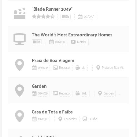
“
Blade Runner 2049
”
07
/
03
/
45/5 estrelas
The World’s Most Extraordinary Homes
08
/
03
/
Netflix
Praia de Boa Viagem
09
/
03
/
Retrato
2L
Praia de Boa Viagem
Garden
09
/
03
/
Retrato
1.6L
Garden
Chico
,
Cl
Casa de Tota e Faibs
10
/
03
/
Caravelas
Busão