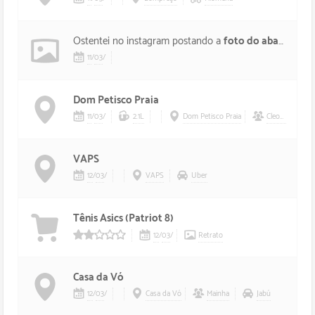
Ostentei no instagram postando a
foto do abate do meu porquinho
11
/
03
/
Dom Petisco Praia
11
/
03
/
2.1L
Dom Petisco Praia
Cleoncio
VAPS
12
/
03
/
VAPS
Uber
Tênis Asics (Patriot 8)
12
/
03
/
Retrato
2/5 estrelas
Casa da Vó
12
/
03
/
Casa da Vó
Mainha
Jabú