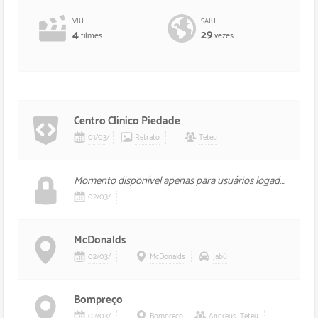
VIU
SAIU
4
29
filmes
vezes
Centro Clínico Piedade
01
/
03
/
Retrato
Teteu
Momento disponível apenas para usuários logados, foi mal.
02
/
03
/
McDonalds
02
/
03
/
McDonalds
Jabú
Bompreço
02
/
03
/
Bompreço
Andreus
,
Teteu
Jabú