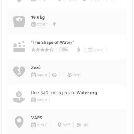
79.5 kg
02
/
03
/
“
The Shape of Water
”
03
/
03
/
45/5 estrelas
Zezé
04
/
03
/
Zezé
Doei $40 para o projeto
Water.org
06
/
03
/
VAPS
07
/
03
/
VAPS
Jabú