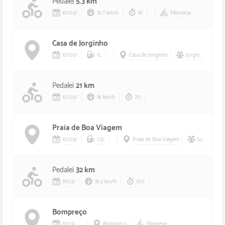
Pedalei
5.3 km
10
/
03
/
19.7 km/h
16
Filomena
Casa de Jorginho
10
/
03
/
1L
Casa de Jorginho
Jorginho
,
Ló
Pedalei
21 km
10
/
03
/
18 km/h
70
Praia de Boa Viagem
10
/
03
/
1.5L
Praia de Boa Viagem
Jorginho
,
L
Pedalei
32 km
11
/
03
/
19.2 km/h
100
Bompreço
11
/
03
/
Bompreço
Filomena