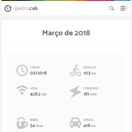
Busca
/pedro
.cab
Março de 2018
CAB EM
PEDALOU
03/2018
103
km
USOU
CONSUMIU
428.2
181
GB
kWh
BEBEU
DIRIGIU
34
418
litros
km