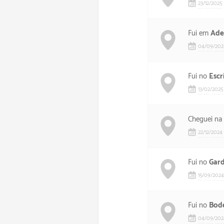
23
/
12
/
2025
Fui em
Ade
04
/
09
/
202
Fui no
Escr
13
/
02
/
2025
Cheguei na
22
/
12
/
2024
Fui no
Gar
15
/
09
/
2024
Fui no
Bod
04
/
09
/
202