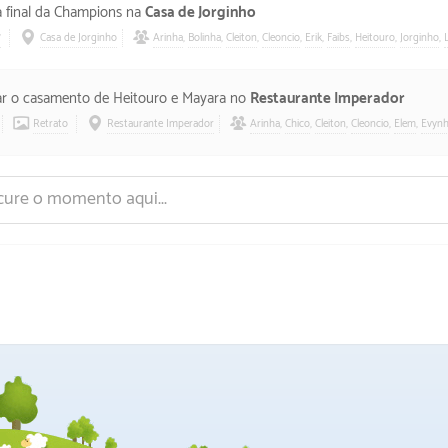
r à final da Champions na
Casa de Jorginho
7
Casa de Jorginho
Arinha
,
Bolinha
,
Cleiton
,
Cleoncio
,
Erik
,
Faibs
,
Heitouro
,
Jorginho
,
iar o casamento de Heitouro e Mayara no
Restaurante Imperador
Retrato
Restaurante Imperador
Arinha
,
Chico
,
Cleiton
,
Cleoncio
,
Elem
,
Evyn