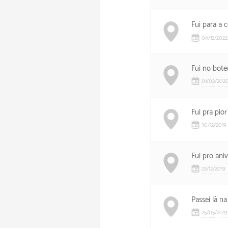
Fui para a 
04
/
12
/
2022
Fui no bot
01
/
02
/
202
Fui pra pio
30
/
12
/
2019
Fui pro ani
23
/
12
/
2019
Passei lá n
25
/
05
/
2019