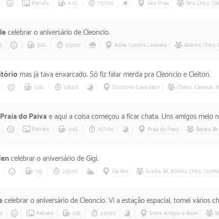
Retrato
6.0L
7:57:00
Giro Praia
Bira
,
Chico
,
Cle
le
celebrar o aniversário de Cleoncio.
5
3.6L
5:51:00
Adele Cozinha Libanesa
Bolinha
,
Chico
,
itório
mas já tava enxarcado. Só fiz falar merda pra Cleoncio e Cleiton.
0.6L
1:35:00
Escritório (Lava-Jato)
Cleiton
,
Cleoncio
,
H
Praia do Paiva
e aqui a coisa começou a ficar chata. Uns amigos meio nada a ver de LB
Retrato
0.6L
1:07:00
Praia do Paiva
Batata
,
Bir
den
celebrar o aniversário de Gigi.
1.5L
2:55:00
Garden
Arinha
,
Bê
,
Bolinha
,
Chico
,
Cicinh
e
celebrar o aniversário de Cleoncio. Vi a estação espacial, tomei vários chopes e ri fr
4
Retrato
2.5L
3:41:00
Entre Amigos o Bode
B