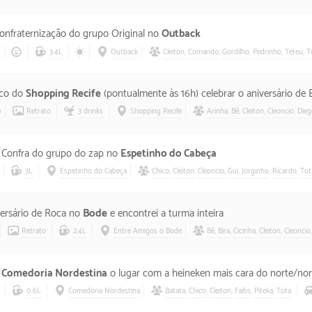
confraternização do grupo Original no
Outback
3.4L
Outback
Cleiton
,
Comando
,
Gordilho
,
Pedrinho
,
Teteu
,
T
eco do
Shopping Recife
(pontualmente às 16h) celebrar o aniversário de E
0
Retrato
3 drinks
Shopping Recife
Arinha
,
Bê
,
Cleiton
,
Cleoncio
,
Dieg
r Confra do grupo do zap no
Espetinho do Cabeça
3L
Espetinho do Cabeça
Chico
,
Cleiton
,
Cleoncio
,
Gui
,
Jorginho
,
Ricardo
,
Tot
versário de Roca no
Bode
e encontrei a turma inteira
Retrato
2.4L
Entre Amigos o Bode
Bê
,
Bira
,
Cicinha
,
Cleiton
,
Cleoncio
a
Comedoria Nordestina
o lugar com a heineken mais cara do norte/nor
0.6L
Comedoria Nordestina
Batata
,
Chico
,
Cleiton
,
Faibs
,
Piteka
,
Tota