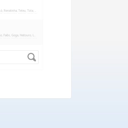
Ló
,
Renatinha
,
Teteu
,
Tota
,
Zinho
ho
,
Faibs
,
Goga
,
Heitouro
,
Luisinho
,
Mayara
,
Roca
,
Sandrinha
,
Teteu
,
Tota