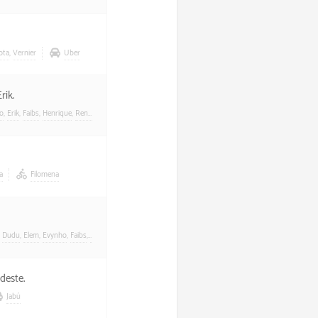
ota
,
Vernier
Uber
rik.
o
,
Erik
,
Faibs
,
Henrique
,
Renatinha
,
Sandrinha
,
Teteu
,
Tio Zeca
,
Tota
Carona
a
Filomena
,
Dudu
,
Elem
,
Evynho
,
Faibs
,
Goga
,
Gordilho
,
Gui
,
Heitouro
,
Ivana
,
Manu
,
Mayara
,
Osman
,
Pedrinho
,
deste.
Jabú