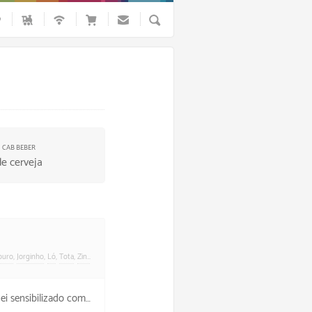
Busca
U CAB BEBER
de cerveja
ouro
,
Jorginho
,
Ló
,
Tota
,
Zinho
Carona
ibilizado com a conta.