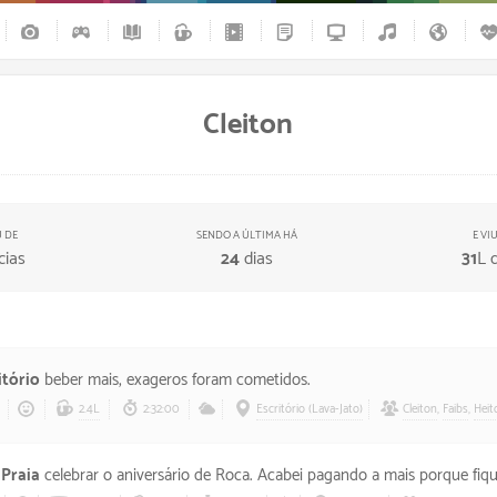
Cleiton
U DE
SENDO A ÚLTIMA HÁ
E VI
cias
24
dias
31
L 
itório
beber mais, exageros foram cometidos.
2.4L
2:32:00
Escritório (Lava-Jato)
Cleiton
,
Faibs
,
Heit
 Praia
celebrar o aniversário de Roca. Acabei pagando a mais porque fiquei sens