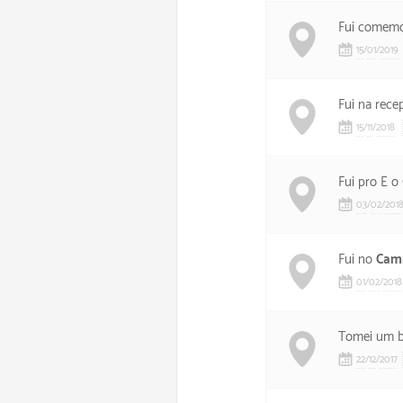
Fui comemo
15
/
01
/
2019
Fui na rece
15
/
11
/
2018
Fui pro E 
03
/
02
/
201
Fui no
Cam
01
/
02
/
2018
Tomei um b
22
/
12
/
2017