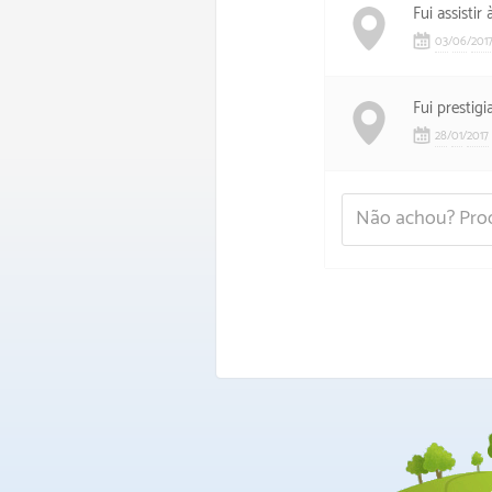
Fui assisti
03
/
06
/
201
Fui prestig
28
/
01
/
2017