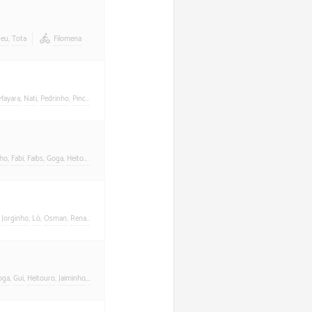
teu
,
Tota
Filomena
Mayara
,
Nati
,
Pedrinho
,
Pinco
,
Renatinha
,
Sandrinha
,
Teteu
,
Tota
Uber
ho
,
Fabi
,
Faibs
,
Goga
,
Heitouro
,
João Mineiro
,
Jorginho
,
Mayara
,
Osman
,
Pedrinho
,
Renatinha
,
Roca
,
,
Jorginho
,
Ló
,
Osman
,
Renatinha
,
Roca
,
Teteu
,
Tota
Filomena
oga
,
Gui
,
Heitouro
,
Jaiminho
,
João Mineiro
,
LBP
,
Luisinho
,
Ovo
,
Pedrinho
,
Tota
Filomena