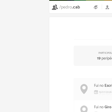
/pedro
.cab
PARTICIPO
19
peripé
Fui no
Escr
15
/
07
/
2026
Fui no
Giro