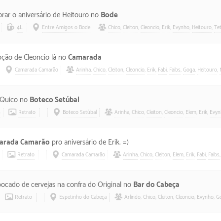
rar o aniversário de Heitouro no
Bode
4L
Entre Amigos o Bode
Chico
,
Cleiton
,
Cleoncio
,
Erik
,
Evynho
,
Heitouro
,
Te
pção de Cleoncio lá no
Camarada
Camarada Camarão
Arinha
,
Chico
,
Cleiton
,
Cleoncio
,
Erik
,
Fabi
,
Faibs
,
Goga
,
Heitouro
,
o Quico no
Boteco Setúbal
8
Retrato
Boteco Setúbal
Arinha
,
Chico
,
Cleiton
,
Cleoncio
,
Elem
,
Erik
,
Evyn
arada Camarão
pro aniversário de Erik. =)
Retrato
Camarada Camarão
Arinha
,
Chico
,
Cleiton
,
Elem
,
Erik
,
Fabi
,
Faibs
ocado de cervejas na confra do Original no
Bar do Cabeça
Retrato
Espetinho do Cabeça
Arlindo
,
Chico
,
Cleiton
,
Cleoncio
,
Evynho
,
G