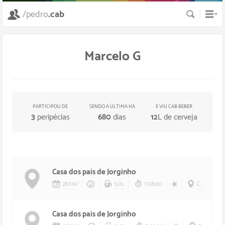
Busca
/pedro
.cab
Marcelo G
PARTICIPOU DE
SENDO A ÚLTIMA HÁ
E VIU CAB BEBER
3
peripécias
680
dias
12
L de cerveja
Casa dos pais de Jorginho
28
/
09
/
5.0L
7:08:00
Casa dos pais de Jorginho
Casa dos pais de Jorginho