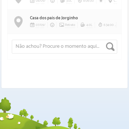
08
/
09
/
3.0L
8:06:00
Casa dos pais de Jorginho
Casa dos pais de Jorginho
07
/
09
/
Retrato
4.0L
6:34:00