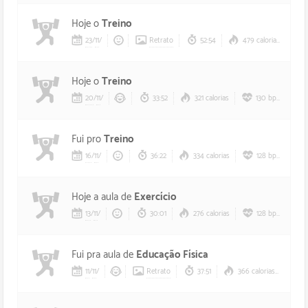
Hoje o
Treino
23
/
11
/
Retrato
52:54
479 calorias
Hoje o
Treino
20
/
11
/
33:52
321 calorias
130 bpm
Fui pro
Treino
16
/
11
/
36:22
334 calorias
128 bpm
Hoje a aula de
Exercício
13
/
11
/
30:01
276 calorias
128 bpm
Fui pra aula de
Educação Física
11
/
11
/
Retrato
37:51
366 calorias
1