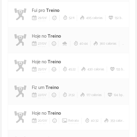
Fui pro
Treino
29
/
01
/
52:11
495 calorias
132 bpm
Hoje no
Treino
27
/
01
/
40:44
360 calorias
124 
Hoje no
Treino
25
/
01
/
45:22
430 calorias
133 bpm
Fiz um
Treino
22
/
01
/
21:32
177 calorias
124 bpm
Hoje no
Treino
20
/
01
/
Retrato
40:32
353 calorias