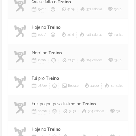
Quase falto o
Treino
15
/
01
/
41:09
372 calorias
130 bpm
Hoje no
Treino
13
/
01
/
36:16
348 calorias
134 bpm
Morri no
Treino
10
/
01
/
27:32
267 calorias
134 bpm
Fui pro
Treino
08
/
01
/
Retrato
44:00
491 calorias
Erik pegou pesadíssimo no
Treino
06
/
01
/
38:59
364 calorias
132 bpm
Hoje no
Treino