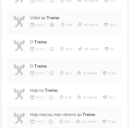
05
/
03
/
45:41
345 calorias
117 bpm
Voltei ao
Treino
03
/
03
/
28:18
196 calorias
114 bpm
O
Treino
24
/
02
/
39:20
338 calorias
127 bpm
O
Treino
22
/
02
/
46:31
371 calorias
121 bpm
Hoje no
Treino
19
/
02
/
39:38
313 calorias
123 bpm
Hoje marcou meu retorno ao
Treino
17
/
02
/
35:13
247 calorias
117 bpm