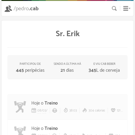
Busca
/pedro
.cab
Sr. Erik
PARTICIPOU DE
SENDO A ÚLTIMA HÁ
E VIU CAB BEBER
445
peripécias
21
dias
345
L de cerveja
Hoje o
Treino
08
/
03
/
38:03
304 calorias
121 bpm
Hoje o
Treino