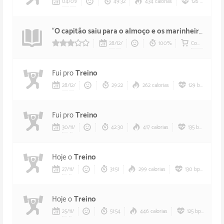
04
/
01
/
49:32
434 calorias
126 bpm
“
O capitão saiu para o almoço e os marinheiros tomaram conta do navio
28
/
12
/
100%
Comprar
3/5 estrelas
Fui pro
Treino
28
/
12
/
29:22
262 calorias
129 bpm
Fui pro
Treino
30
/
11
/
42:30
417 calorias
135 bpm
Hoje o
Treino
27
/
11
/
31:51
299 calorias
130 bpm
Hoje o
Treino
25
/
11
/
51:54
446 calorias
125 bpm