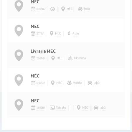
MEC
02
/
10
/
MEC
Jabú
MEC
27
/
11
/
MEC
A pé
Livraria MEC
12
/
04
/
MEC
Filomena
MEC
07
/
12
/
MEC
Mainha
Jabú
MEC
13
/
06
/
Retrato
MEC
Jabú