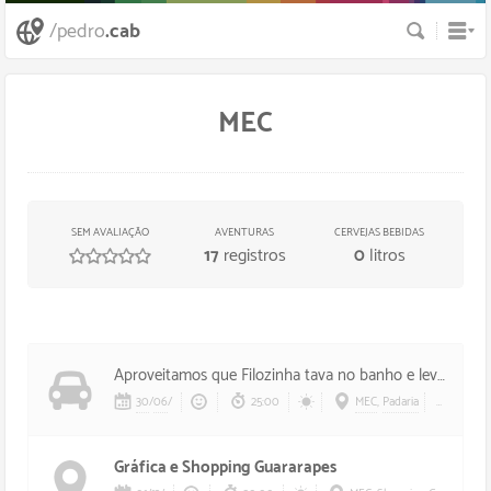
Busca
/pedro
.cab
MEC
SEM AVALIAÇÃO
AVENTURAS
CERVEJAS BEBIDAS
17
registros
0
litros
/
5
estrelas
Aproveitamos que Filozinha tava no banho e levei Cicinha no
30
/
06
/
25:00
MEC
,
Padaria
Cicinh
Gráfica e Shopping Guararapes